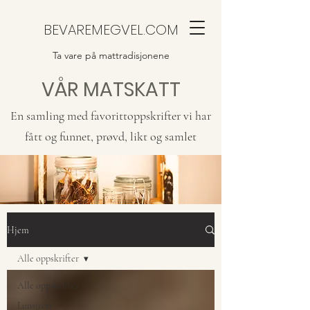
BEVAREMEGVEL.COM
Ta vare på mattradisjonene
VÅR MATSKATT
En samling med favorittoppskrifter vi har
fått og funnet, prøvd, likt og samlet
Hjem
Alle oppskrifter
Alle oppskrifter
Lunsjrett