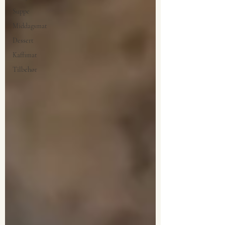
Suppe
Middagsmat
Dessert
Kaffimat
Tilbehør