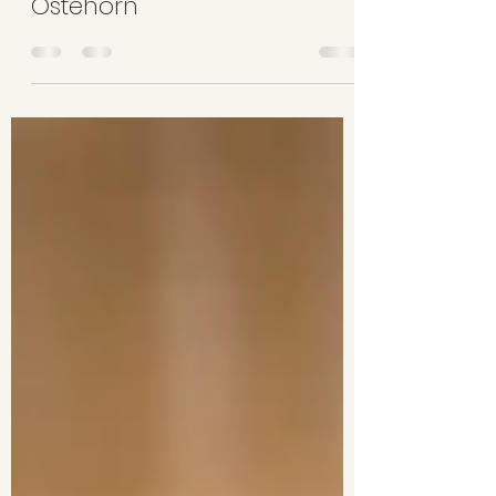
28. feb. 2022
1 min lesing
Ostehorn