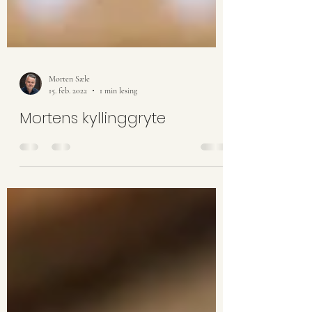
Morten Sæle
15. feb. 2022
1 min lesing
Mortens kyllinggryte