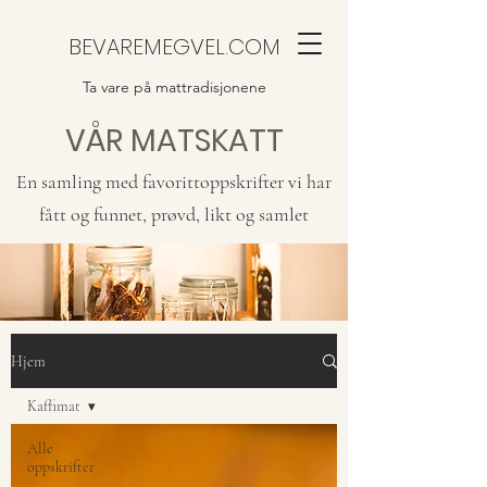
BEVAREMEGVEL.COM
Ta vare på mattradisjonene
VÅR MATSKATT
En samling med favorittoppskrifter vi har
fått og funnet, prøvd, likt og samlet
Hjem
Kaffimat
Alle
oppskrifter