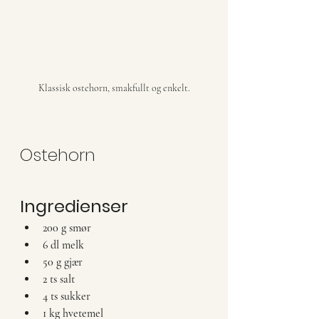
Klassisk ostehorn, smakfullt og enkelt.
Ostehorn
Ingredienser
200 g smør
6 dl melk
50 g gjær
2 ts salt
4 ts sukker
1 kg hvetemel