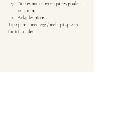
 Stekes midt i ovnen på 225 grader i 
12-15 min.
Avkjøles på rist.
Tips: pensle med egg / melk på spissen 
for å feste den.
Rull sammen til pene ostehorn, pensle og stek 
på stekebrett.