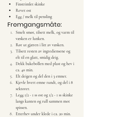
Finstrimlet skinke
Revet ost
Egg / melk til pensling
Fremgangsmåte:
Smelt smør, tilsett melk, og varm til 
væsken er lunken. 
Rør ut gjæren i litt av væsken. 
Tilsett resten av ingrediensene og 
elt til en glatt, smidig deig. 
Dekk bakebollen med plast og hev i 
ca. 40 min.
Elt deigen og del den i 3 emner.
Kjevle hvert emne rundt, og del i 8 
sektorer. 
Legg 1/2 - 1 ss ost og 1/2 - 1 ss skinke 
langs kanten og rull sammen mot 
spissen.
Etterhev under klede i ca. 20 min.