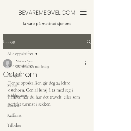
BEVAREMEGVEL.COM
Ta vare på mattradisjonene
Innlegg
Alle oppskrifter
Mathea Sæle
Alle oppskrifter
28. feb. 2022
1 min lesing
Ostehorn
Lunsjrett
Denne oppskriften gir deg 24 lekre 
Suppe
ostehorn. Genial lunsj å ta med seg i 
Middagsmat
hånden når du har det travelt, eller som 
perfekt turmat i sekken.
Dessert
Kaffimat
Tilbehør