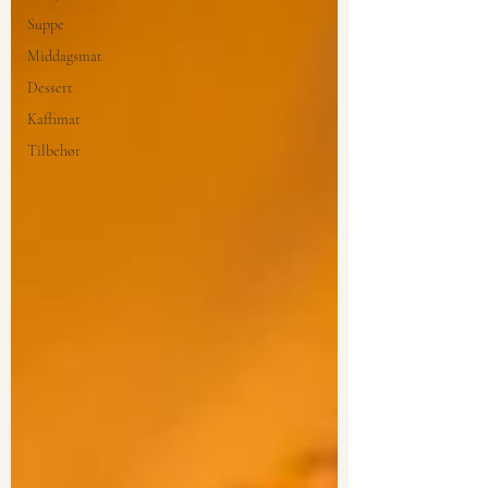
Suppe
Middagsmat
Dessert
Kaffimat
Tilbehør