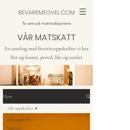
BEVAREMEGVEL.COM
Ta vare på mattradisjonene
VÅR MATSKATT
En samling med favorittoppskrifter vi har
fått og funnet, prøvd, likt og samlet
Hjem
Alle oppskrifter
Alle oppskrifter
Lunsjrett