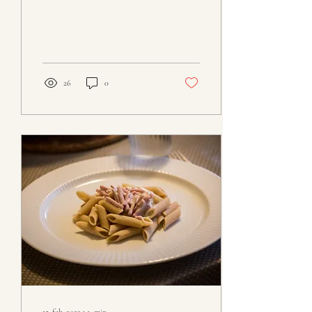
og god gryte, lettlaget
hverdagsmiddag som...
26
0