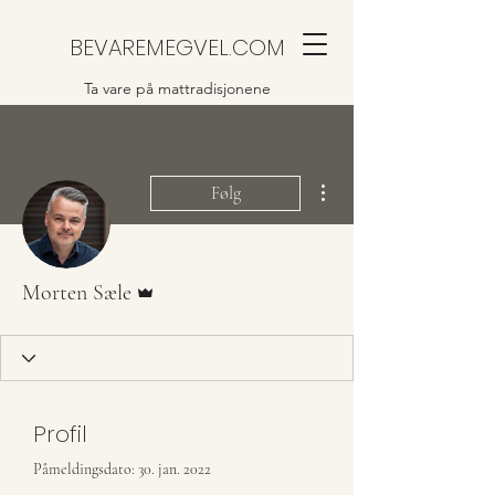
BEVAREMEGVEL.COM
Ta vare på mattradisjonene
Flere handlinger
Følg
Admin
Morten Sæle
Profil
Påmeldingsdato: 30. jan. 2022