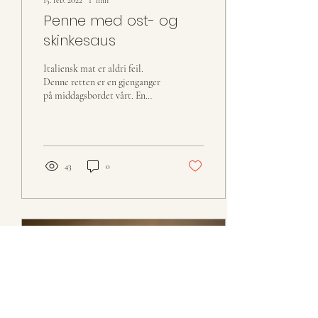
15. feb. 2022
∙
1
min
Penne med ost- og
skinkesaus
Italiensk mat er aldri feil.
Denne retten er en gjenganger
på middagsbordet vårt. En
økonomivennlig
hverdagsmiddag godt under...
43
0